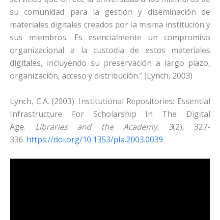
su comunidad para la gestión y diseminación de
materiales digitales creados por la misma institución y
sus miembros. Es esencialmente un compromiso
organizacional a la custodia de estos materiales
digitales, incluyendo su preservación a largo plazo,
organización, acceso y distribución.” (Lynch, 2003)
Lynch, C.A. (2003). Institutional Repositories: Essential
Infrastructure For Scholarship In The Digital
Age.
Libraries and the Academy
,
3
(2), 327-
336.
https://doi.org/10.1353/pla.2003.0039