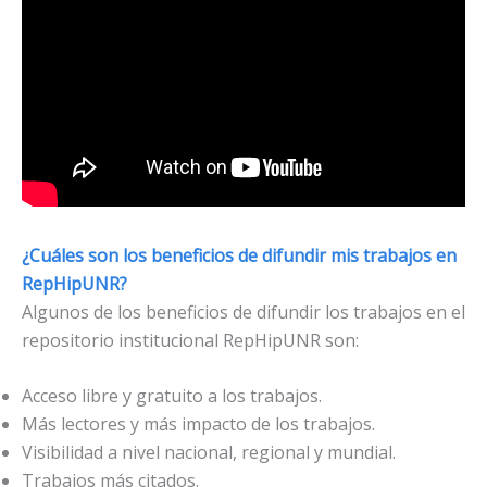
¿Cuáles son los beneficios de difundir mis trabajos en
RepHipUNR?
Algunos de los beneficios de difundir los trabajos en el
repositorio institucional RepHipUNR son:
Acceso libre y gratuito a los trabajos.
Más lectores y más impacto de los trabajos.
Visibilidad a nivel nacional, regional y mundial.
Trabajos más citados.