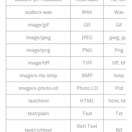
audio/x-wav
WAV
Wav
image/gif
GIF
Gif
image/jpeg
JPEG
jpeg, jpg
image/png
PNG
Png
image/tiff
TIFF
tiff, tif
image/x-ms-bmp
BMP
bmp
image/x-photo-cd
Photo CD
Pcd
text/html
HTML
html, htm
text/plain
Text
Txt
Rich Text
text/richtext
Rtf