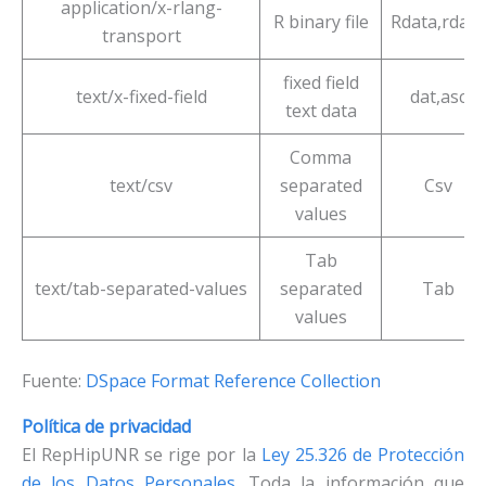
application/x-rlang-
R binary file
Rdata,rdata
transport
fixed field
text/x-fixed-field
dat,asc
text data
Comma
text/csv
separated
Csv
values
Tab
text/tab-separated-values
separated
Tab
values
Fuente:
DSpace Format Reference Collection
Política de privacidad
El RepHipUNR se rige por la
Ley 25.326 de Protección
de los Datos Personales
. Toda la información que