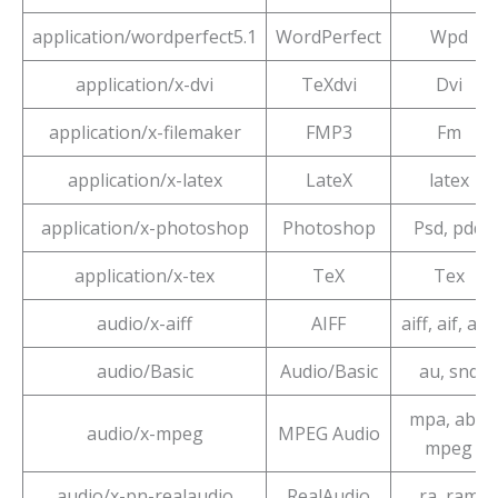
application/wordperfect5.1
WordPerfect
Wpd
application/x-dvi
TeXdvi
Dvi
application/x-filemaker
FMP3
Fm
application/x-latex
LateX
latex
application/x-photoshop
Photoshop
Psd, pdd
application/x-tex
TeX
Tex
audio/x-aiff
AIFF
aiff, aif, aifc
audio/Basic
Audio/Basic
au, snd
mpa, abs,
audio/x-mpeg
MPEG Audio
mpeg
audio/x-pn-realaudio
RealAudio
ra, ram