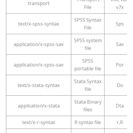
transport
File
v7x
SPSS Syntax
text/x-spss-syntax
Sps
File
SPSS system
application/x-spss-sav
Sav
file
SPSS
application/x-spss-sav
Por
portable file
Stata Syntax
text/x-stata-syntax
Do
file
Stata Binary
application/x-stata
Dta
files
text/x-r-syntax
R syntax file
r,R