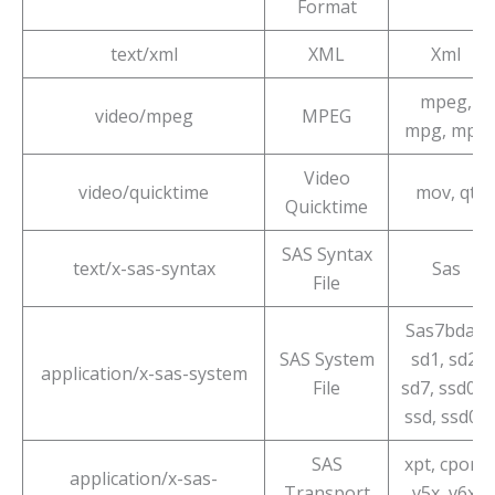
Format
text/xml
XML
Xml
mpeg,
video/mpeg
MPEG
mpg, mpe
Video
video/quicktime
mov, qt
Quicktime
SAS Syntax
text/x-sas-syntax
Sas
File
Sas7bdat,
SAS System
sd1, sd2,
application/x-sas-system
File
sd7, ssd01,
ssd, ssd04
SAS
xpt, cport,
application/x-sas-
Transport
v5x, v6x,