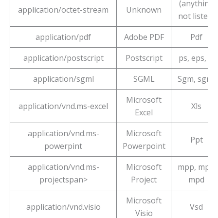
(anything
application/octet-stream
Unknown
not listed)
application/pdf
Adobe PDF
Pdf
application/postscript
Postscript
ps, eps, ai
application/sgml
SGML
Sgm, sgml
Microsoft
application/vnd.ms-excel
Xls
Excel
application/vnd.ms-
Microsoft
Ppt
powerpint
Powerpoint
application/vnd.ms-
Microsoft
mpp, mpx,
projectspan>
Project
mpd
Microsoft
application/vnd.visio
Vsd
Visio